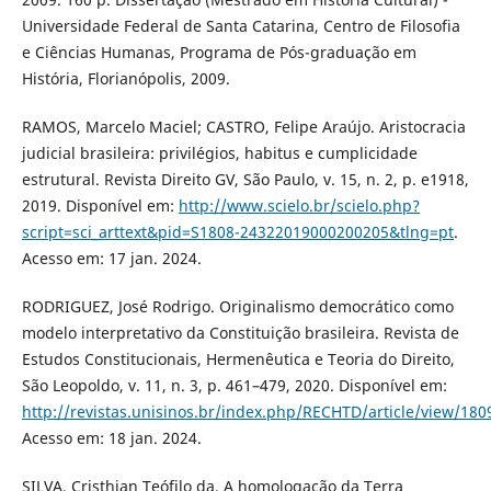
Universidade Federal de Santa Catarina, Centro de Filosofia
e Ciências Humanas, Programa de Pós-graduação em
História, Florianópolis, 2009.
RAMOS, Marcelo Maciel; CASTRO, Felipe Araújo. Aristocracia
judicial brasileira: privilégios, habitus e cumplicidade
estrutural. Revista Direito GV, São Paulo, v. 15, n. 2, p. e1918,
2019. Disponível em:
http://www.scielo.br/scielo.php?
script=sci_arttext&pid=S1808-24322019000200205&tlng=pt
.
Acesso em: 17 jan. 2024.
RODRIGUEZ, José Rodrigo. Originalismo democrático como
modelo interpretativo da Constituição brasileira. Revista de
Estudos Constitucionais, Hermenêutica e Teoria do Direito,
São Leopoldo, v. 11, n. 3, p. 461–479, 2020. Disponível em:
http://revistas.unisinos.br/index.php/RECHTD/article/view/180
Acesso em: 18 jan. 2024.
SILVA, Cristhian Teófilo da. A homologação da Terra