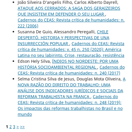
João Silveira D’angelis Filho, Carlos Alberto Dayrell,
ATAQUE AOS CERRADOS: A SAGA DOS GERAIZEIROS
QUE INSISTEM EM DEFENDER O SEU LUGAR
,
Cadernos do CEAS: Revista crítica de humanidades: n.
222 (2006)
Susanna De Guio, Alessandro Peregalli,
CHILE
DESPERTÓ. HISTORIA Y PERSPECTIVAS DE UNA
INSURRECCIÓN POPULAR
,
Cadernos do CEAS: Revista
crítica de humanidades: v. 45 n. 250 (2020): América
Latina no seu labirinto. Crise, restauração, resistência
Edson Hely Silva,
ÍNDIOS NO NORDESTE: POR UMA
HISTÓRIA SOCIOAMBIENTAL REGIONAL
,
Cadernos do
CEAS: Revista crítica de humanidades: n. 240 (2017)
Selma Cristina Silva de Jesus, Douglas Mota Oliveira,
A
NOVA RAZÃO DO DIREITO DO TRABALHO: UMA
ANÁLISE DOS INDICADORES JURÍDICOS E SOCIAIS DA
REFORMA TRABALHISTA NA FRANÇA
,
Cadernos do
CEAS: Revista crítica de humanidades: n. 248 (2019):
Os impactos das reformas trabalhistas no Brasil e no
mundo
1
2
3
>
>>