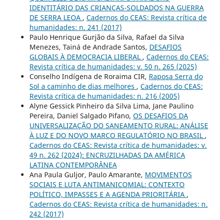
IDENTITÁRIO DAS CRIANÇAS-SOLDADOS NA GUERRA
DE SERRA LEOA
,
Cadernos do CEAS: Revista crítica de
humanidades: n. 241 (2017)
Paulo Henrique Gurjão da Silva, Rafael da Silva
Menezes, Tainá de Andrade Santos,
DESAFIOS
GLOBAIS À DEMOCRACIA LIBERAL
,
Cadernos do CEAS:
Revista crítica de humanidades: v. 50 n. 265 (2025)
Conselho Indígena de Roraima CIR,
Raposa Serra do
Sol a caminho de dias melhores
,
Cadernos do CEAS:
Revista crítica de humanidades: n. 216 (2005)
Alyne Gessick Pinheiro da Silva Lima, Jane Paulino
Pereira, Daniel Salgado Pifano,
OS DESAFIOS DA
UNIVERSALIZAÇÃO DO SANEAMENTO RURAL: ANÁLISE
À LUZ E DO NOVO MARCO REGULATÓRIO NO BRASIL
,
Cadernos do CEAS: Revista crítica de humanidades: v.
49 n. 262 (2024): ENCRUZILHADAS DA AMÉRICA
LATINA CONTEMPORÂNEA
Ana Paula Guljor, Paulo Amarante,
MOVIMENTOS
SOCIAIS E LUTA ANTIMANICOMIAL: CONTEXTO
POLÍTICO, IMPASSES E A AGENDA PRIORITÁRIA
,
Cadernos do CEAS: Revista crítica de humanidades: n.
242 (2017)