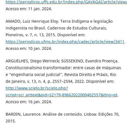
https://periodicos.uffs.edu.br/index.php/GAVAGAI/article/view
Acesso em: 11 jan. 2024.
AMADO, Luiz Henrique Eloy. Terra Indígena e legislação
indigenista no Brasil. Cadernos de Estudos Culturais,
Pioneiros, v. 7, n. 13, 2015. Disponível em:
https://periodicos.ufms.br/index.php/cadec/article/view/3411
.
Acesso em: 10 jan. 2024.
ARGUELHES, Diego Werneck; SÜSSEKIND, Evandro Proença.
Constitucionalismo transformador: entre casas de máquinas
e “engenharia social judicial”. Revista Direito e Práxis, Rio
de Janeiro, v. 13, n. 4, p. 2557–2594, 2022. Disponível em:
http://www.scielo.br/scielo.php?
script=sci_arttext&pid=S2179-89662022000402557&tlng=pt
.
Acesso em: 16 jan. 2024.
BARDIN, Laurence. Análise de conteúdo. Lisboa: Edições 70,
2015.