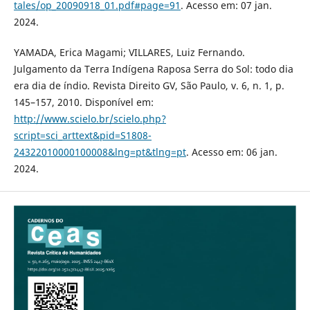
tales/op_20090918_01.pdf#page=91
. Acesso em: 07 jan.
2024.
YAMADA, Erica Magami; VILLARES, Luiz Fernando.
Julgamento da Terra Indígena Raposa Serra do Sol: todo dia
era dia de índio. Revista Direito GV, São Paulo, v. 6, n. 1, p.
145–157, 2010. Disponível em:
http://www.scielo.br/scielo.php?
script=sci_arttext&pid=S1808-
24322010000100008&lng=pt&tlng=pt
. Acesso em: 06 jan.
2024.