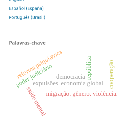
Español (España)
Português (Brasil)
Palavras-chave
reforma psiquiátrica
república
cooperação
poder judiciário
democracia
expulsões. economia global.
saúde mental
migração. gênero. violência.