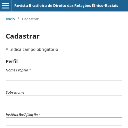
Revista Brasileira de Direito das Relações Étnico-Raciais
Início
/
Cadastrar
Cadastrar
* Indica campo obrigatório
Perfil
Nome Próprio
*
Sobrenome
Instituição/Afiliação
*