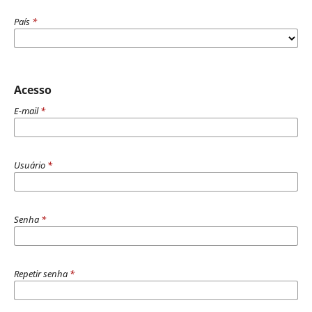
País
*
Acesso
E-mail
*
Usuário
*
Senha
*
Repetir senha
*