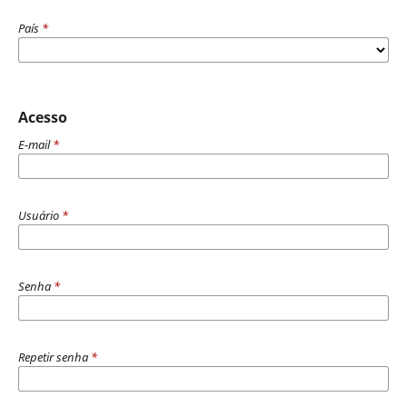
País
*
Acesso
E-mail
*
Usuário
*
Senha
*
Repetir senha
*