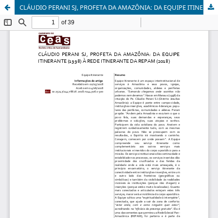
CLÁUDIO PERANI SJ, PROFETA DA AMAZÔNIA: DA EQUIPE ITINERANTE (1998) À REDE ITINERANTE DA REPAM (2018)